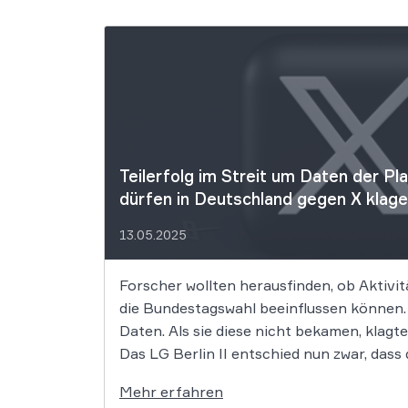
Teilerfolg im Streit um Daten der Pl
dürfen in Deutschland gegen X klag
13.05.2025
Forscher wollten herausfinden, ob Aktivit
die Bundestagswahl beeinflussen können.
Daten. Als sie diese nicht bekamen, klagt
Das LG Berlin II entschied nun zwar, dass
nicht bekommen, diese aber in Deutschla
Mehr erfahren
das Urteil deshalb […]