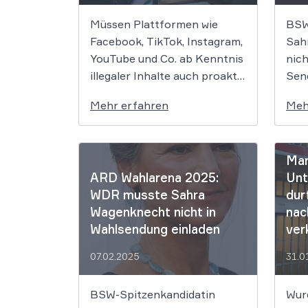
Müssen Plattformen wie
BSW
Facebook, TikTok, Instagram,
Sah
YouTube und Co. ab Kenntnis
nic
illegaler Inhalte auch proaktiv
Sen
nach sinngleichen Inhalten
Bun
Mehr erfahren
Meh
suchen und diese sodann
wer
ohne weiteren Hinweis
leh
ebenfalls löschen? Darüber
ab. 
Man
hat am 18.2.2025 der
verp
ARD Wahlarena 2025:
Unt
Bundesgerichtshof
Spit
WDR musste Sahra
dur
verhandelt. Sollte er am Ende
„Bü
Wagenknecht nicht in
nac
dem sensationellen Urteil der
Wag
Wahlsendung einladen
ver
Vorinstanz recht geben,
Sen
würde der BGH Betroffenen
Bun
07.02.2025
31.0
digitaler […]
die 
Uhr 
BSW-Spitzenkandidatin
Wur