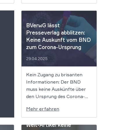
auf
Kontosperrungen bis hin zu
problematischen
Agenturverträgen.
r
WBS.LEGAL ist an Ihrer
BVerwG lässt
en
Seite, wenn es um rechtliche
Presseverlag abblitzen:
hren,
Klarheit, Schutz und faire
Keine Auskunft vom BND
Bedingungen […]
zum Corona-Ursprung
29.04.2025
Kein Zugang zu brisanten
Informationen: Der BND
muss keine Auskünfte über
den Ursprung des Corona-
Virus geben, entschied jetzt
Mehr erfahren
das BVerwG. Die
Pressefreiheit habe Grenzen,
Welt-Artikel keine
vor allem dann, wenn