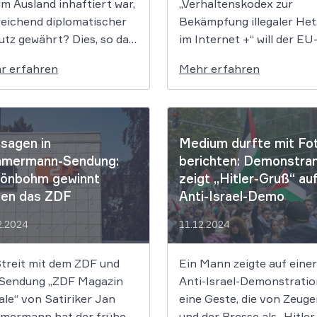
im Ausland inhaftiert war,
„Verhaltenskodex zur
rei­chend di­plo­ma­ti­scher
Bekämpfung illegaler Het
tz gewährt? Dies, so das
im Internet +“ will der EU
rfG, müssten
Gesetzgeber die freiwillig
r erfahren
Mehr erfahren
rnalisten im Nachhinein
Bekämpfung von Risiken
icht­lich klä­ren las­sen kön­
Internet fördern. Die
 Sofern ihnen ein ent­
Kommission und das
­chen­des Fest­stel­lungs­in­
Gremium für digitale Dien
sagen in
Medium durfte mit Fo
es­se ab­ge­spro­chen werde,
haben nun die Details
mermann-Sendung:
berichten: Demonstra
letze dies das Grund­recht
bekannt gemacht und wa
ön­bohm gewinnt
zeigt „Hitler-Gruß“ au
ef­fek­ti­ven Rechts­schutz.
mit 44 neuen Pflichten u
en das ZDF
Anti-Israel-Demo
128 Maßnahmen für
desverfassungsgericht
Plattformbetreiber auf. D
2.2024
11.12.2024
erfG) hat
[…]
 Verfassungsbeschwerde
Streit mit dem ZDF und
Ein Mann zeigte auf einer
es deutschen
 Sendung „ZDF Magazin
Anti-Israel-Demonstratio
rnalisten, der im Rahmen
le“ von Satiriker Jan
eine Geste, die von Zeug
s […]
mermann hat der frü­he­re
und der Presse als „Hitler