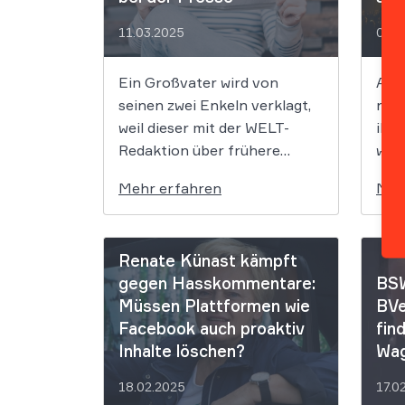
zur Stellungnahme […]
11.03.2025
04.0
Ein Großvater wird von
Auc
seinen zwei Enkeln verklagt,
nich
weil dieser mit der WELT-
ihre
Redaktion über frühere
wenn
Missbrauchsvorwürfe gegen
geri
Mehr erfahren
Meh
ihn gesprochen hatte. Nach
ver
Auffassung des BGH habe
Inha
der Großvater zwar mit den
dann
Renate Künast kämpft
Journalisten reden dürfen,
dies
gegen Hasskommentare:
BSW
doch diese hätten dann nicht
sond
Müssen Plattformen wie
BVe
berichten dürfen. Der
wied
Facebook auch proaktiv
fin
Bundesgerichtshof (BGH)
nun 
Inhalte löschen?
Wag
hat entschieden, dass eine
schm
Person, die sich […]
[…]
18.02.2025
17.0