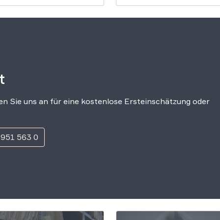
LG Hamburg stellte sich 
die Seite der Datenbank.
Warum das Urteil von
besonderer Bedeutung fü
die Pressefreiheit ist, les
Sie hier. Es war ein Verfa
[…]
t
n Sie uns an für eine kostenlose Ersteinschätzung oder
 951 563 0