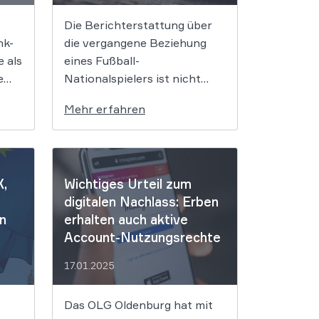
Die Berichterstattung über
nk­
die vergangene Beziehung
e als
eines Fußball-
e
Nationalspielers ist nicht
allein wegen eigener Angaben
Mehr erfahren
ot
des Fußballers über seine
gegenwärtige Beziehung
am
rechtmäßig. Das OLG
Frankfurt am Main wies
X,
Wichtiges Urteil zum
 das
einem Verlag und seinen
digitalen Nachlass: Erben
iche
Autoren die Schranken auf.
n
erhalten auch aktive
Wieviel darf die Presse über
Account-Nutzungsrechte
ss
einen Nationalspieler und
en
dessen Beziehungen
17.01.2025
berichten und wie viel darf […]
Das OLG Oldenburg hat mit