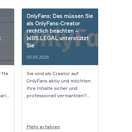
OnlyFans: Das müssen Sie
als OnlyFans-Creator
rechtlich beachten –
t
WBS.LEGAL unterstützt
Sie
05.05.2025
rfte
Sie sind als Creator auf
OnlyFans aktiv und möchten
Ihre Inhalte sicher und
arin
professionell vermarkten?
ber
Dann wissen Sie, wie schnell
eser
rechtliche Fragen zur
Belastung werden können –
as
von Leaks über
Mehr erfahren