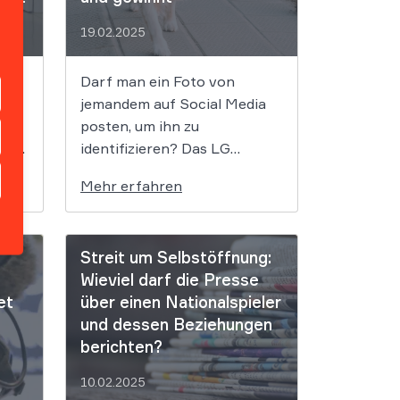
en,
entschieden. Ein
19.02.2025
…]
Demonstrant, […]
Ehe­
Darf man ein Foto von
i­
jemandem auf Social Media
täd­
posten, um ihn zu
­sen,
identifizieren? Das LG
g
Frankenthal entschied: Wer
Mehr erfahren
am­
das selbst zulässt, kann sich
och
hinterher nicht beschweren.
In einem kuriosen Fall um
Streit um Selbstöffnung:
ann
zwei streitende Hunde spielte
Wieviel darf die Presse
eine ironische Bemerkung
et
über einen Nationalspieler
dem Fotografierten einen
und dessen Beziehungen
on
Streich. Es muss nicht immer
berichten?
das ganz große […]
h
10.02.2025