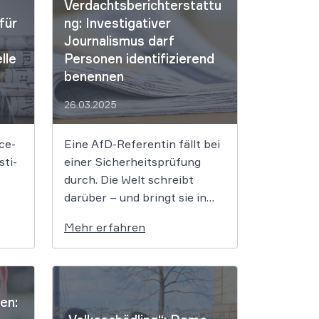
Verdachtsberichterstattu
nationale Interessen auf dem
für
ng: Investigativer
Spiel stehen. Die Frage nach
Journalismus darf
dem Ursprung der Corona-
lle
Personen identifizierend
Pandemie bewegt bis heute
benennen
viele Menschen. Auch die
Presse versucht […]
26.03.2025
ce­
Eine AfD-Referentin fällt bei
­ti­
einer Sicherheitsprüfung
durch. Die Welt schreibt
darüber – und bringt sie in
­kel.
Zusammenhang mit
Mehr erfahren
i,
möglicher China-Spionage,
ohne dabei ihren Namen zu
en
nennen. Ob das erlaubt war
und warum dies keine
en:
hten
Verdachtsberichterstattung