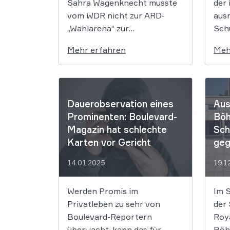
Sahra Wagenknecht musste
der 
vom WDR nicht zur ARD-
aus­
„Wahlarena“ zur
Schu
Bundestagswahl 2025
BVe
Mehr erfahren
Meh
eingeladen werden. Für das
Jou
spezielle Format dürfe der
ge­r
WDR sich auf aussichtsreiche
nen.
Kanzlerkandidaten der
spre
Dauerobservation eines
Aus
großen Parteien
ter­
Prominenten: Boulevard-
Böh
beschränken. Die
ver­
Magazin hat schlechte
Sch
Spitzenkandidatin für die
auf 
Karten vor Gericht
geg
Bundestagswahl 2025 der
Das
Partei „Bündnis Sahra
Bun
14.01.2025
19.1
Wagenknecht“ (BSW) muss
(BV
nicht zur ARD-Sendung
der
Werden Promis im
Im 
„Wahlarena 2025 zur
ein
Privatleben zu sehr von
der
Bundestagswahl“ eingeladen
Jou
Boulevard-Reportern
Roya
werden. […]
eine
überwacht, kann das für
Böh