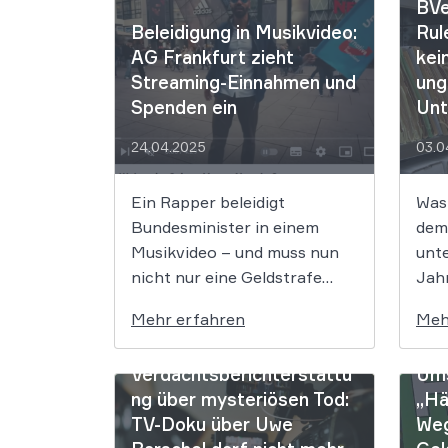
BVe
Beleidigung in Musikvideo:
Rul
AG Frankfurt zieht
kei
Streaming-Einnahmen und
ung
Spenden ein
Unt
24.04.2025
03.0
Ein Rapper beleidigt
Was
Bundesminister in einem
dem 
Musikvideo – und muss nun
unte
nicht nur eine Geldstrafe
Jahr
zahlen, sondern auch seine
Jour
Mehr erfahren
Meh
Einnahmen aus Streaming
hist
und Spenden herausgeben.
doc
Verdachtsberichterstattu
Ums
Das AG Frankfurt entschied,
stur
ng über mysteriösen Tod:
„Hä
dass auch die Kunstfreiheit
sog.
TV-Doku über Uwe
Weg
Grenzen hat, vor allem dann,
war