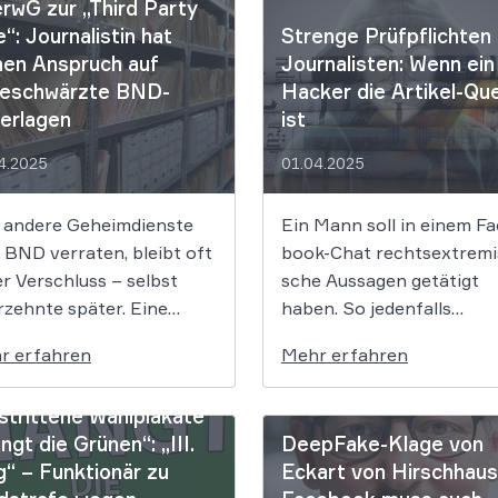
rwG zur „Third Party
e“: Journalistin hat
Strenge Prüfpflichten 
nen Anspruch auf
Journalisten: Wenn ein
eschwärzte BND-
Hacker die Artikel-Que
erlagen
ist
4.2025
01.04.2025
 andere Geheimdienste
Ein Mann soll in einem Fa
BND verraten, bleibt oft
book-Chat rechts­ex­tre­mis
r Verschluss – selbst
sche Aus­sa­gen ge­tä­tigt
zehnte später. Eine
haben. So jedenfalls
nalistin wollte
behaupteten das zwei Ar­ti
r erfahren
Mehr erfahren
orische Akten einsehen,
Die Quelle: Eine html-Date
h der Geheimdienst blieb
die von einem Ha­cker
trittene Wahlplakate
. Er berief sich auf die
stammte. In einem solch
ngt die Grünen“: „III.
DeepFake-Klage von
 „Third Party Rule“ und
Fall treffen Journalisten
“ – Funktionär zu
Eckart von Hirschhaus
 damit abschließend vor
jedoch strenge Prüfpflic