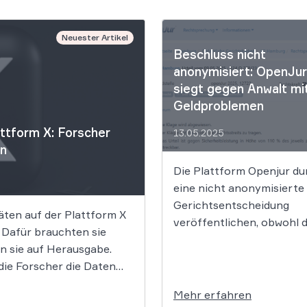
Neuester Artikel
Beschluss nicht
anonymisiert: OpenJur
siegt gegen Anwalt mi
Geldproblemen
attform X: Forscher
13.05.2025
en
Die Plattform Openjur du
eine nicht anonymisierte
Gerichtsentscheidung
äten auf der Plattform X
veröffentlichen, obwohl d
 Dafür brauchten sie
sensible Informationen ü
en sie auf Herausgabe.
einen Anwalt standen. Di
 die Forscher die Daten
klagte gegen die
nd klagen durften. Warum
Veröffentlichung, doch d
Mehr erfahren