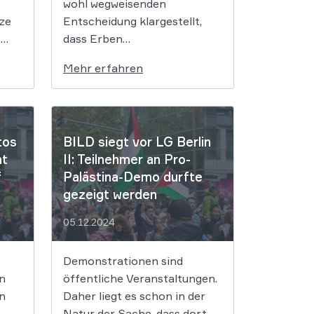
wohl wegweisenden
ze
Entscheidung klargestellt,
-
dass Erben
e
uneingeschränkten Zugriff
Mehr erfahren
 im
auf Social-Media-Konten von
Verstorbenen erhalten
können. Ihnen stehen nicht
ste
nur passive Leserechte,
tos
BILD siegt vor LG Berlin
sondern auch aktive
nt
II: Teilnehmer an Pro-
rten
Nutzungsrechte zu. Damit
f
Palästina-Demo durfte
nd
erweitert das OLG den
gezeigt werden
bisherigen rechtlichen
ie
Rahmen, den der BGH
05.12.2024
vorgegeben hat. 2017
eroberte Alphonso Williams
Demonstrationen sind
die Herzen des […]
n
öffentliche Veranstaltungen.
en
Daher liegt es schon in der
-
Natur der Sache, dass dort